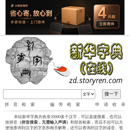
拼音检索
偏旁检索
申请收录
本站新华字典共收录20000多个汉字，可以直接搜索，也可以
按拼音
（拼音搜索，无需输入声调）
和部首检索，而且不但可以方
便地查询到汉字的字意和相关解释，还可以查询到汉字的读音、笔