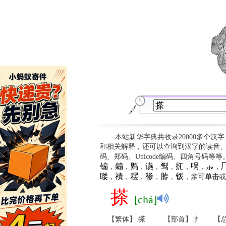
本站新华字典共收录20000多个汉
和相关解释，还可以查询到汉字的读音
码、郑码、Unicode编码、四角号码等
䦂
䥇
䴗
䜩
䴕
㧟
㖞
⺗

，
，
，
，
，
，
，
，
䁖
䙡
䎬
䅟
䏝
䥽
，
，
，
，
，
，亲可
单击
或
搽
[chá]
【繁体】:搽
【部首】:扌
【总