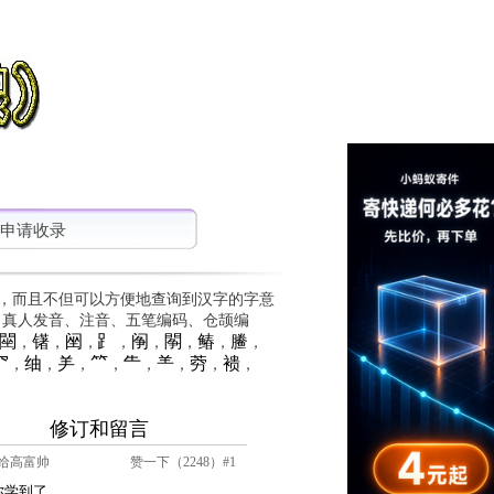
申请收录
，而且不但可以方便地查询到汉字的字意
、真人发音、注音、五笔编码、仓颉编
䦟
䦃
䦷
⻊
䦶
䦛
䲠
䲢
，
，
，
，
，
，
，
，
⺳
䌷
⺶
⺮
⺧
⺷
䓖
䙌
，
，
，
，
，
，
，
，