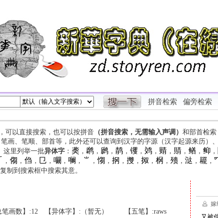
拼音检索
偏旁检索
字，可以直接搜索，也可以按拼音
（拼音搜索，无需输入声调）
和部首检索
、笔画、笔顺、部首等，此外还可以查询到汉字的字源（汉字起源来历）
䶮
䴙
䴘
䴖
䦆
䴔
䞍
䝼
䲡
䲟
等。这里列举一批
异体字
：
，
，
，
，
，
，
，
，
，
，

㑳
㑇
㔾
㘚
㘎
⺌
㥮
㧏
㩳
㧐
㭎
㱮
㳠
䎱
，
，
，
，
，
，
，
，
，
，
，
，
，
，
，
复制到搜索框中搜索其意。
笔画数】:12
【异体字】:（暂无）
【五笔】:raws