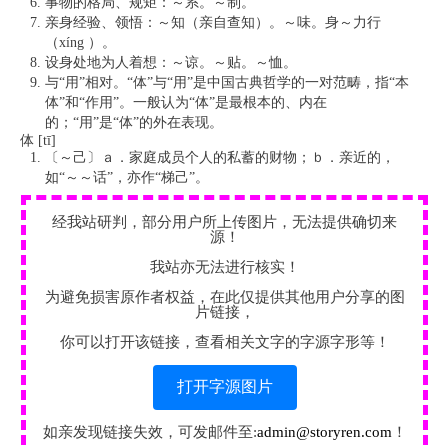
事物的格局、规矩：～系。～制。
亲身经验、领悟：～知（亲自查知）。～味。身～力行
（xíng ）。
设身处地为人着想：～谅。～贴。～恤。
与“用”相对。“体”与“用”是中国古典哲学的一对范畴，指“本
体”和“作用”。一般认为“体”是最根本的、内在
的；“用”是“体”的外在表现。
体 [tī]
〔～己〕ａ．家庭成员个人的私蓄的财物；ｂ．亲近的，
如“～～话”，亦作“梯己”。
经我站研判，部分用户所上传图片，无法提供确切来
源！
我站亦无法进行核实！
为避免损害原作者权益，在此仅提供其他用户分享的图
片链接，
你可以打开该链接，查看相关文字的字源字形等！
打开字源图片
如亲发现链接失效，可发邮件至:
admin@storyren.com
！