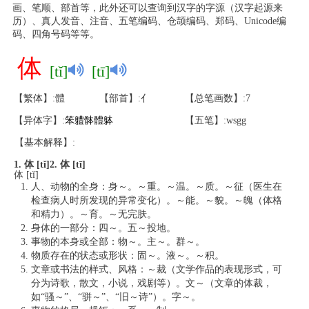
画、笔顺、部首等，此外还可以查询到汉字的字源（汉字起源来
历）、真人发音、注音、五笔编码、仓颉编码、郑码、Unicode编
码、四角号码等等。
体
[tǐ]
[tī]
【繁体】:體
【部首】:亻
【总笔画数】:7
【异体字】:
笨
軆
骵
體
躰
【五笔】:wsgg
【基本解释】:
1. 体 [tǐ]
2. 体 [tī]
体 [tǐ]
人、动物的全身：身～。～重。～温。～质。～征（医生在
检查病人时所发现的异常变化）。～能。～貌。～魄（体格
和精力）。～育。～无完肤。
身体的一部分：四～。五～投地。
事物的本身或全部：物～。主～。群～。
物质存在的状态或形状：固～。液～。～积。
文章或书法的样式、风格：～裁（文学作品的表现形式，可
分为诗歌，散文，小说，戏剧等）。文～（文章的体裁，
如“骚～”、“骈～”、“旧～诗”）。字～。