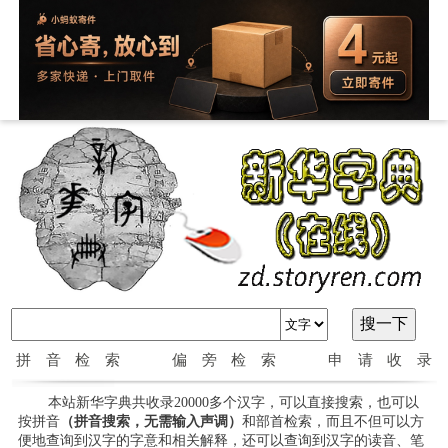
拼音检索
偏旁检索
申请收录
本站新华字典共收录20000多个汉字，可以直接搜索，也可以
按拼音
（拼音搜索，无需输入声调）
和部首检索，而且不但可以方
便地查询到汉字的字意和相关解释，还可以查询到汉字的读音、笔