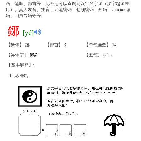
画、笔顺、部首等，此外还可以查询到汉字的字源（汉字起源来
历）、真人发音、注音、五笔编码、仓颉编码、郑码、Unicode编
码、四角号码等等。
鋣
[yé]
【繁体】:鋣
【部首】:釒
【总笔画数】:14
【异体字】:
铘
釾
【五笔】:qahb
【基本解释】:
见“铘”。