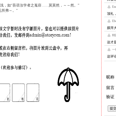
浅，如“吾语汝学者之嵬容……莫莫然，～～然。”
无所弗～。”