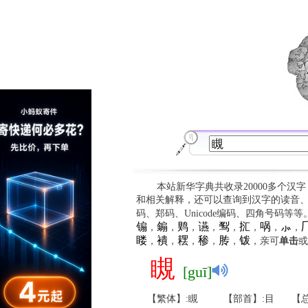
本站新华字典共收录20000多个汉
和相关解释，还可以查询到汉字的读音
码、郑码、Unicode编码、四角号码等
䦂
䥇
䴗
䜩
䴕
㧟
㖞
⺗

，
，
，
，
，
，
，
，
䁖
䙡
䎬
䅟
䏝
䥽
，
，
，
，
，
，亲可
单击
或
瞡
[guī]
【繁体】:瞡
【部首】:目
【总