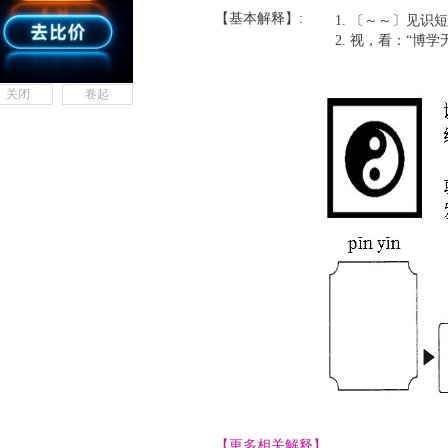
【基本解释】:
〔～～〕见识短
视，看：“博学
关闭
卷起
【更多相关解释】......