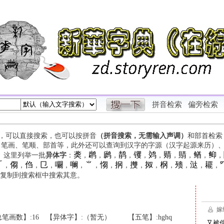
拼音检索
偏旁检索
字，可以直接搜索，也可以按拼音
（拼音搜索，无需输入声调）
和部首检索
、笔画、笔顺、部首等，此外还可以查询到汉字的字源（汉字起源来历）
䶮
䴙
䴘
䴖
䦆
䴔
䞍
䝼
䲡
䲟
等。这里列举一批
异体字
：
，
，
，
，
，
，
，
，
，
，

㑳
㑇
㔾
㘚
㘎
⺌
㥮
㧏
㩳
㧐
㭎
㱮
㳠
䎱
，
，
，
，
，
，
，
，
，
，
，
，
，
，
，
复制到搜索框中搜索其意。
笔画数】:16
【异体字】:（暂无）
【五笔】:hghq