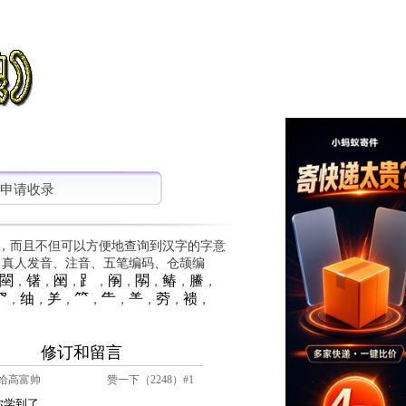
申请收录
，而且不但可以方便地查询到汉字的字意
、真人发音、注音、五笔编码、仓颉编
䦟
䦃
䦷
⻊
䦶
䦛
䲠
䲢
，
，
，
，
，
，
，
，
⺳
䌷
⺶
⺮
⺧
⺷
䓖
䙌
，
，
，
，
，
，
，
，