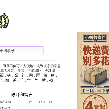
申请收录
，而且不但可以方便地查询到汉字的字意
、真人发音、注音、五笔编码、仓颉编
䦟
䦃
䦷
⻊
䦶
䦛
䲠
䲢
，
，
，
，
，
，
，
，
⺳
䌷
⺶
⺮
⺧
⺷
䓖
䙌
，
，
，
，
，
，
，
，