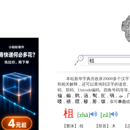
本站新华字典共收录20000多个汉
和相关解释，还可以查询到汉字的读音
码、郑码、Unicode编码、四角号码等
䦂
䥇
䴗
䜩
䴕
㧟
㖞
⺗

，
，
，
，
，
，
，
，
䁖
䙡
䎬
䅟
䏝
䥽
，
，
，
，
，
，亲可
单击
或
柤
[zhā]
[zǔ]
【繁体】:柤
【部首】:木
【总