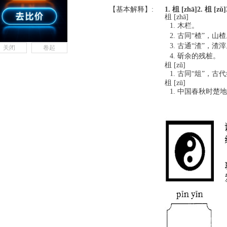
【基本解释】:
1. 柤 [zhā]
2. 柤 [zǔ]
柤 [zhā]
木栏。
古同“楂”，山楂
古通“渣”，渣滓
关闭
卷起
斫余的残桩。
柤 [zǔ]
古同“俎”，古
柤 [zū]
中国春秋时楚地