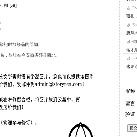
3. 柤 [zū]
。
。
代祭祀时放祭品的器物。
名，故址在今安徽省邳县西北。