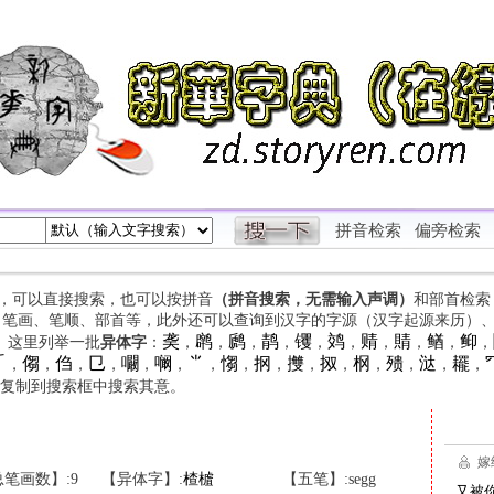
拼音检索
偏旁检索
字，可以直接搜索，也可以按拼音
（拼音搜索，无需输入声调）
和部首检索
、笔画、笔顺、部首等，此外还可以查询到汉字的字源（汉字起源来历）
䶮
䴙
䴘
䴖
䦆
䴔
䞍
䝼
䲡
䲟
等。这里列举一批
异体字
：
，
，
，
，
，
，
，
，
，
，

㑳
㑇
㔾
㘚
㘎
⺌
㥮
㧏
㩳
㧐
㭎
㱮
㳠
䎱
，
，
，
，
，
，
，
，
，
，
，
，
，
，
，
复制到搜索框中搜索其意。
笔画数】:9
【异体字】:
楂
樝
【五笔】:segg