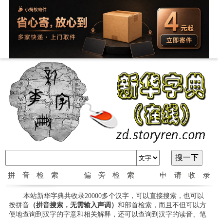
拼音检索
偏旁检索
申请收录
本站新华字典共收录20000多个汉字，可以直接搜索，也可以
按拼音
（拼音搜索，无需输入声调）
和部首检索，而且不但可以方
便地查询到汉字的字意和相关解释，还可以查询到汉字的读音、笔