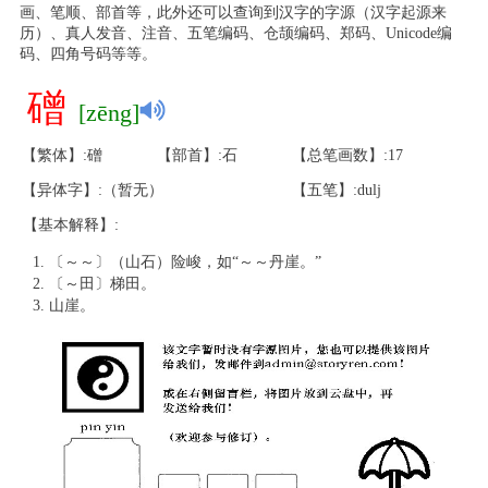
画、笔顺、部首等，此外还可以查询到汉字的字源（汉字起源来
历）、真人发音、注音、五笔编码、仓颉编码、郑码、Unicode编
码、四角号码等等。
磳
[zēng]
【繁体】:磳
【部首】:石
【总笔画数】:17
【异体字】:（暂无）
【五笔】:dulj
【基本解释】:
〔～～〕（山石）险峻，如“～～丹崖。”
〔～田〕梯田。
山崖。