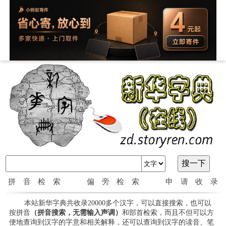
拼音检索
偏旁检索
申请收录
本站新华字典共收录20000多个汉字，可以直接搜索，也可以
按拼音
（拼音搜索，无需输入声调）
和部首检索，而且不但可以方
便地查询到汉字的字意和相关解释，还可以查询到汉字的读音、笔