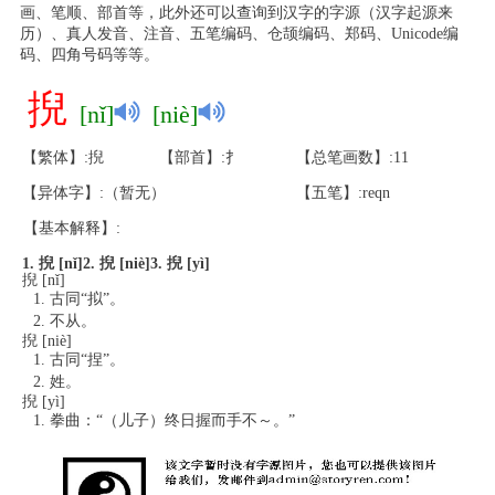
画、笔顺、部首等，此外还可以查询到汉字的字源（汉字起源来
历）、真人发音、注音、五笔编码、仓颉编码、郑码、Unicode编
码、四角号码等等。
掜
[nǐ]
[niè]
【繁体】:掜
【部首】:扌
【总笔画数】:11
【异体字】:（暂无）
【五笔】:reqn
【基本解释】:
1. 掜 [nǐ]
2. 掜 [niè]
3. 掜 [yì]
掜 [nǐ]
古同“拟”。
不从。
掜 [niè]
古同“捏”。
姓。
掜 [yì]
拳曲：“（儿子）终日握而手不～。”