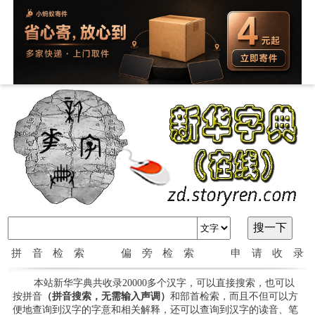
拼音检索
偏旁检索
申请收录
本站新华字典共收录20000多个汉字，可以直接搜索，也可以
按拼音
（拼音搜索，无需输入声调）
和部首检索，而且不但可以方
便地查询到汉字的字意和相关解释，还可以查询到汉字的读音、笔