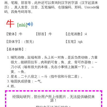
画、笔顺、部首等，此外还可以查询到汉字的字源（汉字起源来
历）、真人发音、注音、五笔编码、仓颉编码、郑码、Unicode编
码、四角号码等等。
牛
[niú]
【繁体】:牛
【部首】:牛
【总笔画数】:4
【异体字】:（暂无）
【五笔】:tgk
【基本解释】:
哺乳动物，趾端有蹄，头上长一对角，是反刍类动物，力量
很大，能耕田拉车，肉和奶可食，角、皮、骨可作器物：～
刀小试（喻有很大的本领，先在小事情上施展一下）。～
黄。～角。
星名，二十八宿之：～斗（指牛宿和斗宿二星）。
喻固执或骄傲：～气。
姓。
经我站研判，部分用户所上传图片，无法提供确切来
源！