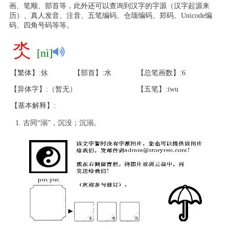
画、笔顺、部首等，此外还可以查询到汉字的字源（汉字起源来
历）、真人发音、注音、五笔编码、仓颉编码、郑码、Unicode编
码、四角号码等等。
氼
[nì]
【繁体】:㲻
【部首】:水
【总笔画数】:6
【异体字】:（暂无）
【五笔】:iwu
【基本解释】:
古同“溺”，沉没；沉溺。