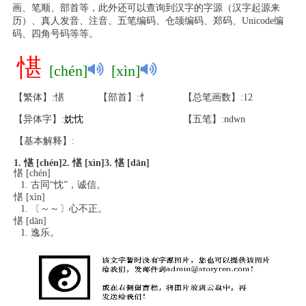
画、笔顺、部首等，此外还可以查询到汉字的字源（汉字起源来
历）、真人发音、注音、五笔编码、仓颉编码、郑码、Unicode编
码、四角号码等等。
愖
[chén]
[xìn]
【繁体】:愖
【部首】:忄
【总笔画数】:12
【异体字】:
妉
忱
【五笔】:ndwn
【基本解释】:
1. 愖 [chén]
2. 愖 [xìn]
3. 愖 [dān]
愖 [chén]
古同“忱”，诚信。
愖 [xìn]
〔～～〕心不正。
愖 [dān]
逸乐。