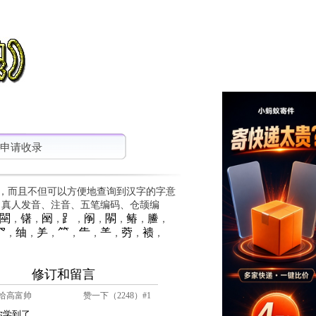
申请收录
，而且不但可以方便地查询到汉字的字意
、真人发音、注音、五笔编码、仓颉编
䦟
䦃
䦷
⻊
䦶
䦛
䲠
䲢
，
，
，
，
，
，
，
，
⺳
䌷
⺶
⺮
⺧
⺷
䓖
䙌
，
，
，
，
，
，
，
，