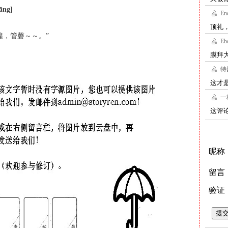
āng]
喤，管磬～～。”