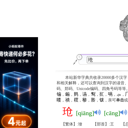
本站新华字典共收录20000多个汉
和相关解释，还可以查询到汉字的读音
码、郑码、Unicode编码、四角号码等
䦂
䥇
䴗
䜩
䴕
㧟
㖞
⺗

，
，
，
，
，
，
，
，
䁖
䙡
䎬
䅟
䏝
䥽
，
，
，
，
，
，亲可
单击
或
玱
[qiāng]
[cāng]
【繁体】:瑲
【部首】:王
【总