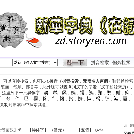
拼音检索
偏旁检索
字，可以直接搜索，也可以按拼音
（拼音搜索，无需输入声调）
和部首检索
、笔画、笔顺、部首等，此外还可以查询到汉字的字源（汉字起源来历）
䶮
䴙
䴘
䴖
䦆
䴔
䞍
䝼
䲡
䲟
等。这里列举一批
异体字
：
，
，
，
，
，
，
，
，
，
，

㑳
㑇
㔾
㘚
㘎
⺌
㥮
㧏
㩳
㧐
㭎
㱮
㳠
䎱
，
，
，
，
，
，
，
，
，
，
，
，
，
，
，
复制到搜索框中搜索其意。
笔画数】:8
【异体字】:（暂无）
【五笔】:gwbn