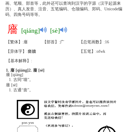
画、笔顺、部首等，此外还可以查询到汉字的字源（汉字起源来
历）、真人发音、注音、五笔编码、仓颉编码、郑码、Unicode编
码、四角号码等等。
廧
[qiáng]
[sè]
【繁体】:廧
【部首】:广
【总笔画数】:16
【异体字】:
嗇
牆
【五笔】:ofwk
【基本解释】:
1. 廧 [qiáng]
2. 廧 [sè]
廧 [qiáng]
古同“墙”。
廧 [sè]
古通“啬”。