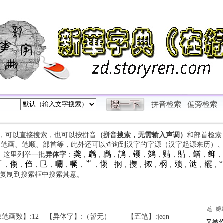
拼音检索
偏旁检索
字，可以直接搜索，也可以按拼音
（拼音搜索，无需输入声调）
和部首检索
、笔画、笔顺、部首等，此外还可以查询到汉字的字源（汉字起源来历）
䶮
䴙
䴘
䴖
䦆
䴔
䞍
䝼
䲡
䲟
等。这里列举一批
异体字
：
，
，
，
，
，
，
，
，
，
，

㑳
㑇
㔾
㘚
㘎
⺌
㥮
㧏
㩳
㧐
㭎
㱮
㳠
䎱
，
，
，
，
，
，
，
，
，
，
，
，
，
，
，
复制到搜索框中搜索其意。
笔画数】:12
【异体字】:（暂无）
【五笔】:jeqn