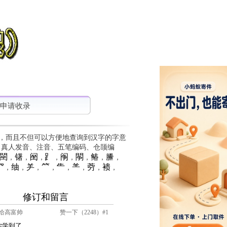
申请收录
，而且不但可以方便地查询到汉字的字意
、真人发音、注音、五笔编码、仓颉编
䦟
䦃
䦷
⻊
䦶
䦛
䲠
䲢
，
，
，
，
，
，
，
，
⺳
䌷
⺶
⺮
⺧
⺷
䓖
䙌
，
，
，
，
，
，
，
，