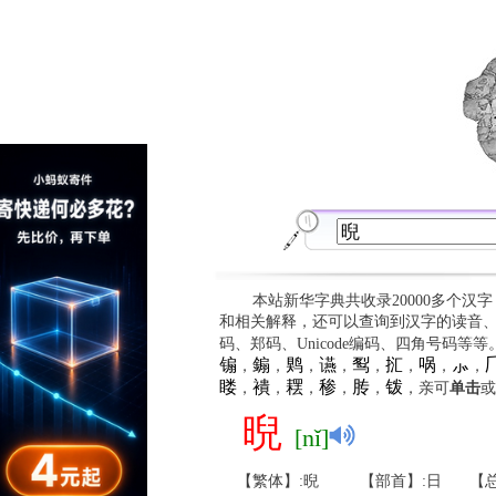
本站新华字典共收录20000多个汉
和相关解释，还可以查询到汉字的读音
码、郑码、Unicode编码、四角号码等
䦂
䥇
䴗
䜩
䴕
㧟
㖞
⺗

，
，
，
，
，
，
，
，
䁖
䙡
䎬
䅟
䏝
䥽
，
，
，
，
，
，亲可
单击
或
晲
[nǐ]
【繁体】:晲
【部首】:日
【总