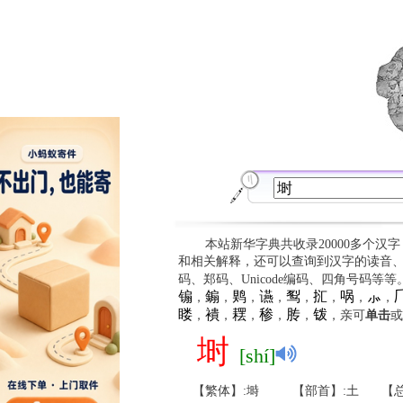
本站新华字典共收录20000多个汉
和相关解释，还可以查询到汉字的读音
码、郑码、Unicode编码、四角号码等
䦂
䥇
䴗
䜩
䴕
㧟
㖞
⺗

，
，
，
，
，
，
，
，
䁖
䙡
䎬
䅟
䏝
䥽
，
，
，
，
，
，亲可
单击
或
埘
[shí]
【繁体】:塒
【部首】:土
【总