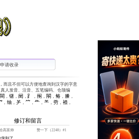
申请收录
，而且不但可以方便地查询到汉字的字意
、真人发音、注音、五笔编码、仓颉编
䦟
䦃
䦷
⻊
䦶
䦛
䲠
䲢
，
，
，
，
，
，
，
，
⺳
䌷
⺶
⺮
⺧
⺷
䓖
䙌
，
，
，
，
，
，
，
，