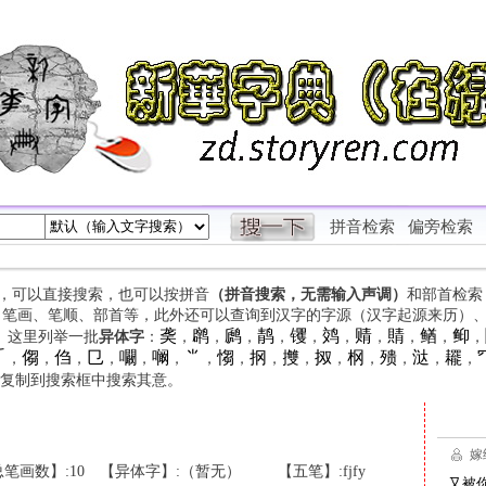
拼音检索
偏旁检索
字，可以直接搜索，也可以按拼音
（拼音搜索，无需输入声调）
和部首检索
、笔画、笔顺、部首等，此外还可以查询到汉字的字源（汉字起源来历）
䶮
䴙
䴘
䴖
䦆
䴔
䞍
䝼
䲡
䲟
等。这里列举一批
异体字
：
，
，
，
，
，
，
，
，
，
，

㑳
㑇
㔾
㘚
㘎
⺌
㥮
㧏
㩳
㧐
㭎
㱮
㳠
䎱
，
，
，
，
，
，
，
，
，
，
，
，
，
，
，
复制到搜索框中搜索其意。
笔画数】:10
【异体字】:（暂无）
【五笔】:fjfy