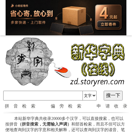
拼音检索
偏旁检索
申请收录
本站新华字典共收录20000多个汉字，可以直接搜索，也可以
按拼音
（拼音搜索，无需输入声调）
和部首检索，而且不但可以方
便地查询到汉字的字意和相关解释，还可以查询到汉字的读音、笔