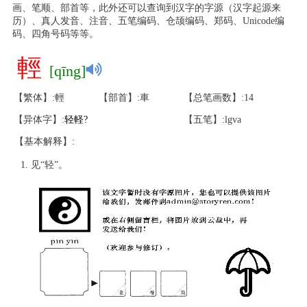
画、笔顺、部首等，此外还可以查询到汉字的字源（汉字起源来
历）、真人发音、注音、五笔编码、仓颉编码、郑码、Unicode编
码、四角号码等等。
輕
[qīng]
【繁体】:輕
【部首】:車
【总笔画数】:14
【异体字】:
轻
軽
?
【五笔】:lgva
【基本解释】:
见“轻”。