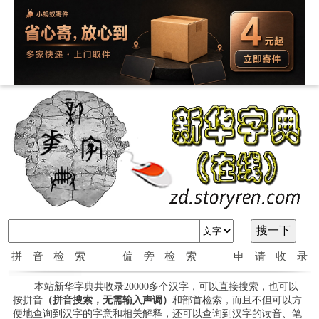
拼音检索
偏旁检索
申请收录
本站新华字典共收录20000多个汉字，可以直接搜索，也可以
按拼音
（拼音搜索，无需输入声调）
和部首检索，而且不但可以方
便地查询到汉字的字意和相关解释，还可以查询到汉字的读音、笔