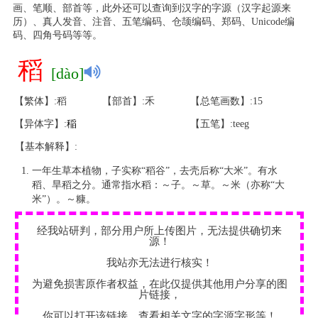
画、笔顺、部首等，此外还可以查询到汉字的字源（汉字起源来
历）、真人发音、注音、五笔编码、仓颉编码、郑码、Unicode编
码、四角号码等等。
稻
[dào]
【繁体】:稻
【部首】:禾
【总笔画数】:15
【异体字】:
稲
【五笔】:teeg
【基本解释】:
一年生草本植物，子实称“稻谷”，去壳后称“大米”。有水
稻、旱稻之分。通常指水稻：～子。～草。～米（亦称“大
米”）。～糠。
经我站研判，部分用户所上传图片，无法提供确切来
源！
我站亦无法进行核实！
为避免损害原作者权益，在此仅提供其他用户分享的图
片链接，
你可以打开该链接，查看相关文字的字源字形等！