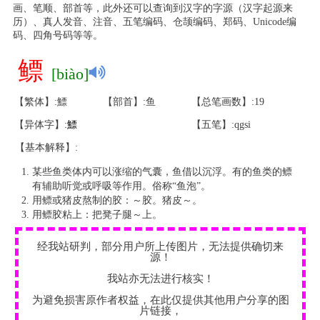
画、笔顺、部首等，此外还可以查询到汉字的字源（汉字起源来
历）、真人发音、注音、五笔编码、仓颉编码、郑码、Unicode编
码、四角号码等等。
鳔
[biào]
【繁体】:鰾
【部首】:鱼
【总笔画数】:19
【异体字】:
鰾
【五笔】:qgsi
【基本解释】:
某些鱼类体内可以涨缩的气囊，鱼借以沉浮。有的鱼类的鳔
有辅助听觉或呼吸等作用。俗称“鱼泡”。
用鳔或猪皮熬制的胶：～胶。猪皮～。
用鳔胶粘上：把凳子腿～上。
经我站研判，部分用户所上传图片，无法提供确切来
源！
我站亦无法进行核实！
为避免损害原作者权益，在此仅提供其他用户分享的图
片链接，