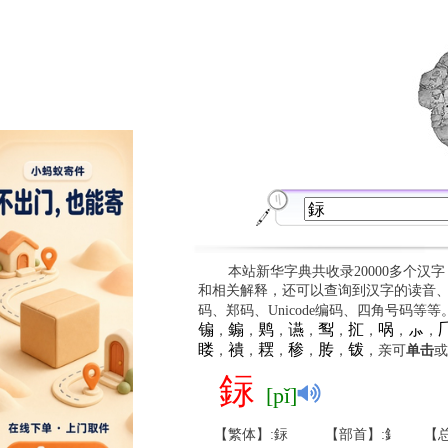
本站新华字典共收录20000多个汉
和相关解释，还可以查询到汉字的读音
码、郑码、Unicode编码、四角号码等
䦂
䥇
䴗
䜩
䴕
㧟
㖞
⺗

，
，
，
，
，
，
，
，
䁖
䙡
䎬
䅟
䏝
䥽
，
，
，
，
，
，亲可
单击
或
銢
[pǐ]
【繁体】:銢
【部首】:釒
【总