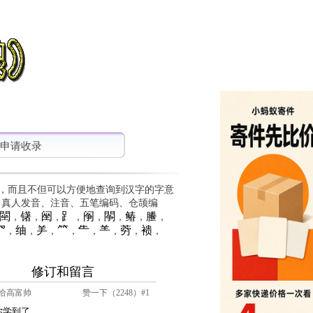
申请收录
，而且不但可以方便地查询到汉字的字意
、真人发音、注音、五笔编码、仓颉编
䦟
䦃
䦷
⻊
䦶
䦛
䲠
䲢
，
，
，
，
，
，
，
，
⺳
䌷
⺶
⺮
⺧
⺷
䓖
䙌
，
，
，
，
，
，
，
，