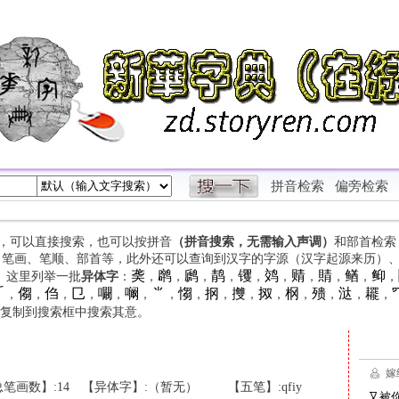
拼音检索
偏旁检索
字，可以直接搜索，也可以按拼音
（拼音搜索，无需输入声调）
和部首检索
、笔画、笔顺、部首等，此外还可以查询到汉字的字源（汉字起源来历）
䶮
䴙
䴘
䴖
䦆
䴔
䞍
䝼
䲡
䲟
等。这里列举一批
异体字
：
，
，
，
，
，
，
，
，
，
，

㑳
㑇
㔾
㘚
㘎
⺌
㥮
㧏
㩳
㧐
㭎
㱮
㳠
䎱
，
，
，
，
，
，
，
，
，
，
，
，
，
，
，
复制到搜索框中搜索其意。
笔画数】:14
【异体字】:（暂无）
【五笔】:qfiy