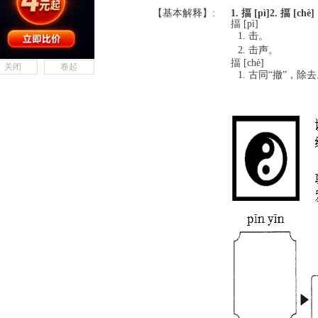
【基本解释】:
1. 揊 [pì]
2. 揊 [chè]
揊 [pì]
击。
击声。
揊 [chè]
关闭
卷起
古同“撤”，除去