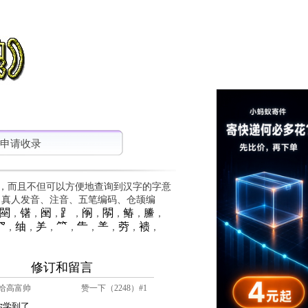
申请收录
，而且不但可以方便地查询到汉字的字意
、真人发音、注音、五笔编码、仓颉编
䦟
䦃
䦷
⻊
䦶
䦛
䲠
䲢
，
，
，
，
，
，
，
，
⺳
䌷
⺶
⺮
⺧
⺷
䓖
䙌
，
，
，
，
，
，
，
，