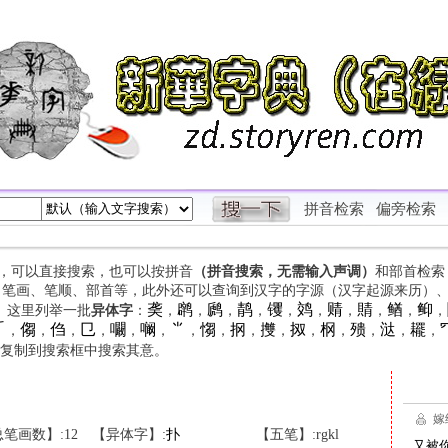
拼音检索
偏旁检索
字，可以直接搜索，也可以按拼音
（拼音搜索，无需输入声调）
和部首检索
、笔画、笔顺、部首等，此外还可以查询到汉字的字源（汉字起源来历）
䶮
䴙
䴘
䴖
䦆
䴔
䞍
䝼
䲡
䲟
等。这里列举一批
异体字
：
，
，
，
，
，
，
，
，
，
，

㑳
㑇
㔾
㘚
㘎
⺌
㥮
㧏
㩳
㧐
㭎
㱮
㳠
䎱
，
，
，
，
，
，
，
，
，
，
，
，
，
，
，
复制到搜索框中搜索其意。
笔画数】:12
【异体字】:
扑
【五笔】:rgkl