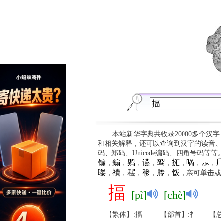
本站新华字典共收录20000多个汉
和相关解释，还可以查询到汉字的读音
码、郑码、Unicode编码、四角号码等
䦂
䥇
䴗
䜩
䴕
㧟
㖞
⺗

，
，
，
，
，
，
，
，
䁖
䙡
䎬
䅟
䏝
䥽
，
，
，
，
，
，亲可
单击
或
揊
[pì]
[chè]
【繁体】:揊
【部首】:扌
【总