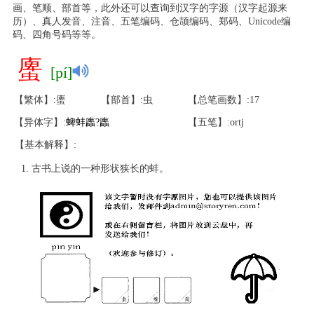
画、笔顺、部首等，此外还可以查询到汉字的字源（汉字起源来
历）、真人发音、注音、五笔编码、仓颉编码、郑码、Unicode编
码、四角号码等等。
螷
[pí]
【繁体】:螷
【部首】:虫
【总笔画数】:17
【异体字】:
蜱
蚌
蠯
?
蠯
【五笔】:ortj
【基本解释】:
古书上说的一种形状狭长的蚌。