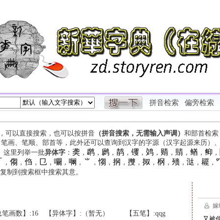
拼音检索
偏旁检索
字，可以直接搜索，也可以按拼音
（拼音搜索，无需输入声调）
和部首检索
、笔画、笔顺、部首等，此外还可以查询到汉字的字源（汉字起源来历）
䶮
䴙
䴘
䴖
䦆
䴔
䞍
䝼
䲡
䲟
等。这里列举一批
异体字
：
，
，
，
，
，
，
，
，
，
，

㑳
㑇
㔾
㘚
㘎
⺌
㥮
㧏
㩳
㧐
㭎
㱮
㳠
䎱
，
，
，
，
，
，
，
，
，
，
，
，
，
，
，
复制到搜索框中搜索其意。
笔画数】:16
【异体字】:（暂无）
【五笔】:qqg