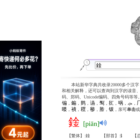
本站新华字典共收录20000多个汉
和相关解释，还可以查询到汉字的读音
码、郑码、Unicode编码、四角号码等
䦂
䥇
䴗
䜩
䴕
㧟
㖞
⺗

，
，
，
，
，
，
，
，
䁖
䙡
䎬
䅟
䏝
䥽
，
，
，
，
，
，亲可
单击
或
鍂
[piān]
【繁体】:鍂
【部首】:釒
【总