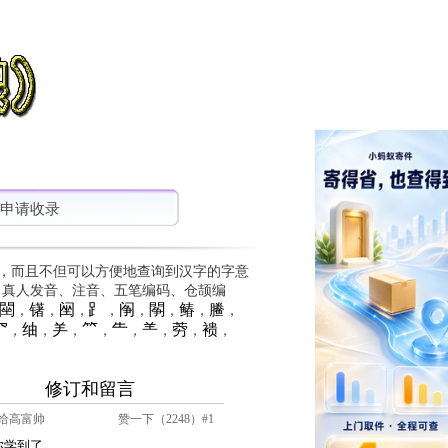
申请收录
，而且不但可以方便地查询到汉字的字意
、真人发音、注音、五笔编码、仓颉编
䦟
䦃
䦷
⻊
䦶
䦛
䲠
䲢
，
，
，
，
，
，
，
，
⺳
䌷
⺶
⺮
⺧
⺷
䓖
䙌
，
，
，
，
，
，
，
，