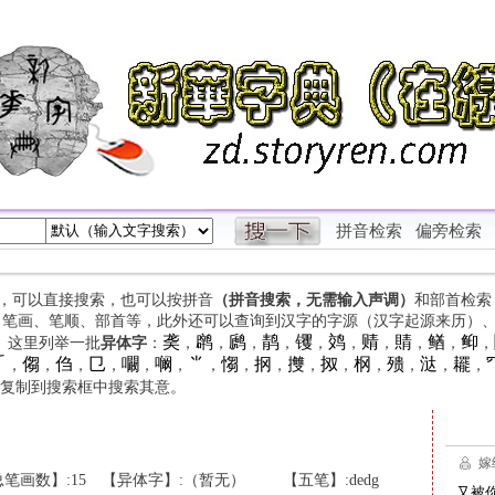
拼音检索
偏旁检索
字，可以直接搜索，也可以按拼音
（拼音搜索，无需输入声调）
和部首检索
、笔画、笔顺、部首等，此外还可以查询到汉字的字源（汉字起源来历）
䶮
䴙
䴘
䴖
䦆
䴔
䞍
䝼
䲡
䲟
等。这里列举一批
异体字
：
，
，
，
，
，
，
，
，
，
，

㑳
㑇
㔾
㘚
㘎
⺌
㥮
㧏
㩳
㧐
㭎
㱮
㳠
䎱
，
，
，
，
，
，
，
，
，
，
，
，
，
，
，
复制到搜索框中搜索其意。
笔画数】:15
【异体字】:（暂无）
【五笔】:dedg