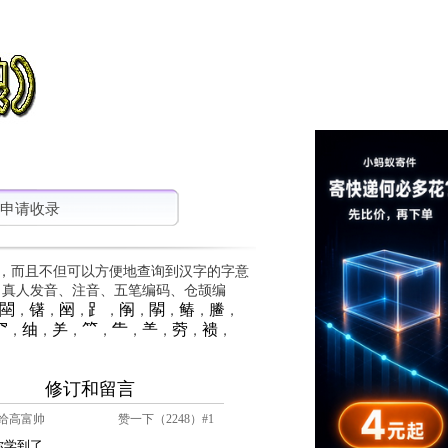
申请收录
，而且不但可以方便地查询到汉字的字意
、真人发音、注音、五笔编码、仓颉编
䦟
䦃
䦷
⻊
䦶
䦛
䲠
䲢
，
，
，
，
，
，
，
，
⺳
䌷
⺶
⺮
⺧
⺷
䓖
䙌
，
，
，
，
，
，
，
，