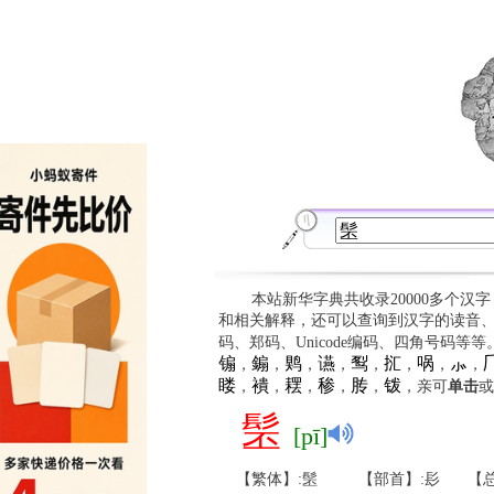
本站新华字典共收录20000多个汉
和相关解释，还可以查询到汉字的读音
码、郑码、Unicode编码、四角号码等
䦂
䥇
䴗
䜩
䴕
㧟
㖞
⺗

，
，
，
，
，
，
，
，
䁖
䙡
䎬
䅟
䏝
䥽
，
，
，
，
，
，亲可
单击
或
髬
[pī]
【繁体】:髬
【部首】:髟
【总