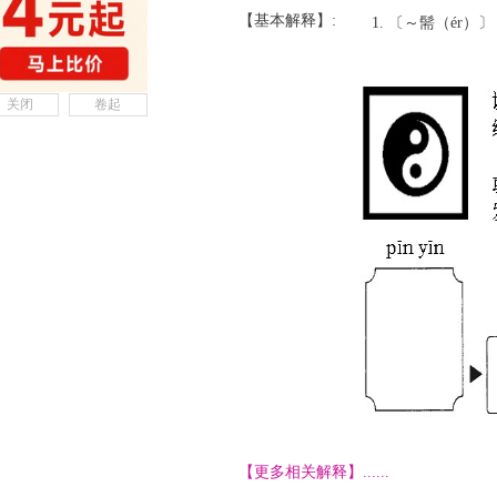
【基本解释】:
〔～髵（ér）
关闭
卷起
【更多相关解释】......