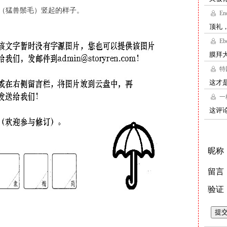
〕（猛兽鬃毛）竖起的样子。