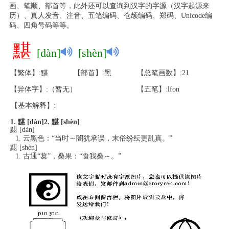
画、笔顺、部首等，此外还可以查询到汉字的字源（汉字起源来
历）、真人发音、注音、五笔编码、仓颉编码、郑码、Unicode编
码、四角号码等等。
黮
[dàn]
[shèn]
【繁体】:黮
【部首】:黑
【总笔画数】:21
【异体字】:（暂无）
【五笔】:lfon
【基本解释】:
1. 黮 [dàn]
2. 黮 [shèn]
黮 [dàn]
云黑色：“当时～闇犹承误，末俗纷纭更乱真。”
黮 [shèn]
古通“葚”，桑果：“食我桑～。”