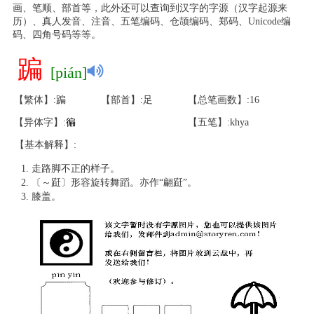
画、笔顺、部首等，此外还可以查询到汉字的字源（汉字起源来
历）、真人发音、注音、五笔编码、仓颉编码、郑码、Unicode编
码、四角号码等等。
蹁
[pián]
【繁体】:蹁
【部首】:足
【总笔画数】:16
【异体字】:
徧
【五笔】:khya
【基本解释】:
走路脚不正的样子。
〔～跹〕形容旋转舞蹈。亦作“翩跹”。
膝盖。