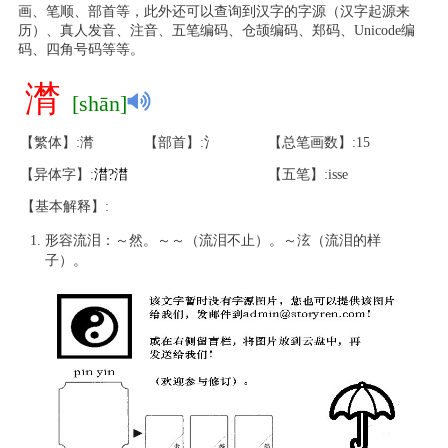
画、笔顺、部首等，此外还可以查询到汉字的字源（汉字起源来
历）、真人发音、注音、五笔编码、仓颉编码、郑码、Unicode编
码、四角号码等等。
潸
[shān]
【繁体】:潸
【部首】:氵
【总笔画数】:15
【异体字】:
澘
?
澘
【五笔】:isse
【基本解释】:
形容流泪：～然。～～（流泪不止）。～泫（流泪的样
子）。