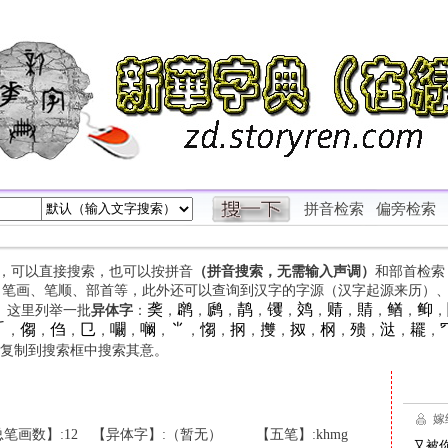
拼音检索
偏旁检索
字，可以直接搜索，也可以按拼音
（拼音搜索，无需输入声调）
和部首检索
、笔画、笔顺、部首等，此外还可以查询到汉字的字源（汉字起源来历）
䶮
䴙
䴘
䴖
䦆
䴔
䞍
䝼
䲡
䲟
等。这里列举一批
异体字
：
，
，
，
，
，
，
，
，
，
，

㑳
㑇
㔾
㘚
㘎
⺌
㥮
㧏
㩳
㧐
㭎
㱮
㳠
䎱
，
，
，
，
，
，
，
，
，
，
，
，
，
，
，
复制到搜索框中搜索其意。
笔画数】:12
【异体字】:（暂无）
【五笔】:khmg