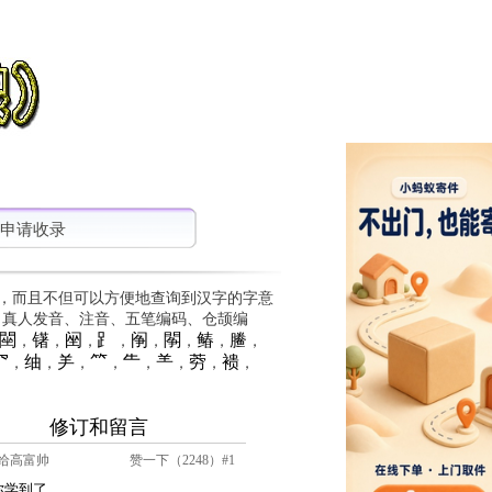
申请收录
，而且不但可以方便地查询到汉字的字意
、真人发音、注音、五笔编码、仓颉编
䦟
䦃
䦷
⻊
䦶
䦛
䲠
䲢
，
，
，
，
，
，
，
，
⺳
䌷
⺶
⺮
⺧
⺷
䓖
䙌
，
，
，
，
，
，
，
，