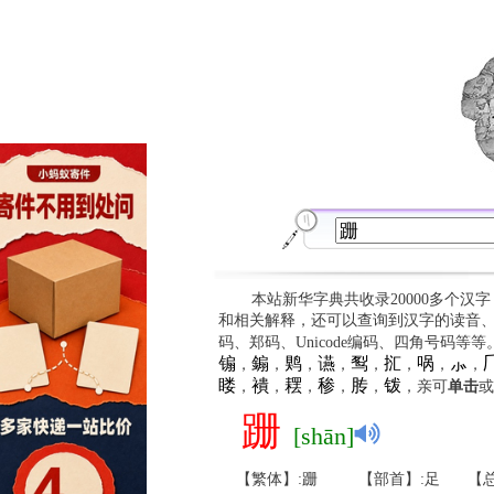
本站新华字典共收录20000多个汉
和相关解释，还可以查询到汉字的读音
码、郑码、Unicode编码、四角号码等
䦂
䥇
䴗
䜩
䴕
㧟
㖞
⺗

，
，
，
，
，
，
，
，
䁖
䙡
䎬
䅟
䏝
䥽
，
，
，
，
，
，亲可
单击
或
跚
[shān]
【繁体】:跚
【部首】:足
【总