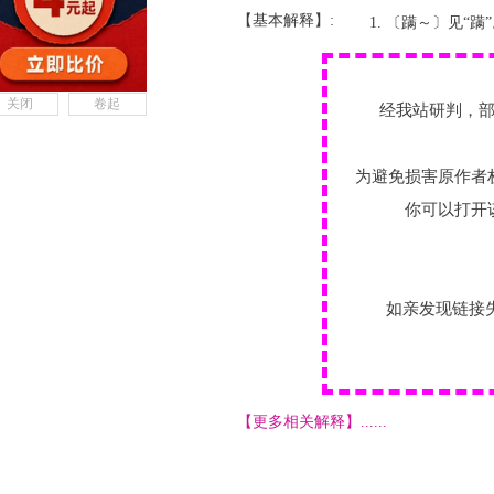
【基本解释】:
〔蹒～〕见“蹒”
关闭
卷起
经我站研判，
为避免损害原作者
你可以打开
如亲发现链接
【更多相关解释】......