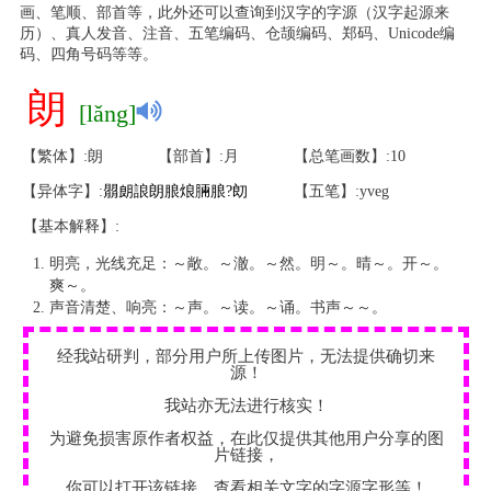
画、笔顺、部首等，此外还可以查询到汉字的字源（汉字起源来
历）、真人发音、注音、五笔编码、仓颉编码、郑码、Unicode编
码、四角号码等等。
朗
[lǎng]
【繁体】:朗
【部首】:月
【总笔画数】:10
【异体字】:
朤
朗
誏
朗
朖
烺
脼
朖
?
㓪
【五笔】:yveg
【基本解释】:
明亮，光线充足：～敞。～澈。～然。明～。晴～。开～。
爽～。
声音清楚、响亮：～声。～读。～诵。书声～～。
经我站研判，部分用户所上传图片，无法提供确切来
源！
我站亦无法进行核实！
为避免损害原作者权益，在此仅提供其他用户分享的图
片链接，
你可以打开该链接，查看相关文字的字源字形等！