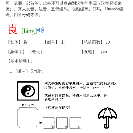
画、笔顺、部首等，此外还可以查询到汉字的字源（汉字起源来
历）、真人发音、注音、五笔编码、仓颉编码、郑码、Unicode编
码、四角号码等等。
崀
[lǎng]
【繁体】:崀
【部首】:山
【总笔画数】:10
【异体字】:（暂无）
【五笔】:myvu
【基本解释】:
〔嵻～〕见“嵻”。