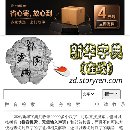
拼音检索
偏旁检索
申请收录
本站新华字典共收录20000多个汉字，可以直接搜索，也可以
按拼音
（拼音搜索，无需输入声调）
和部首检索，而且不但可以方
便地查询到汉字的字意和相关解释，还可以查询到汉字的读音、笔