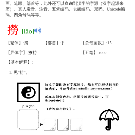
画、笔顺、部首等，此外还可以查询到汉字的字源（汉字起源来
历）、真人发音、注音、五笔编码、仓颉编码、郑码、Unicode编
码、四角号码等等。
撈
[lāo]
【繁体】:撈
【部首】:扌
【总笔画数】:15
【异体字】:
撩
捞
【五笔】:rooe
【基本解释】:
见“捞”。