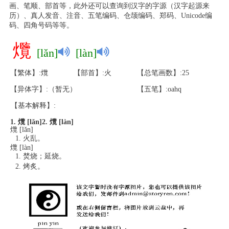
画、笔顺、部首等，此外还可以查询到汉字的字源（汉字起源来
历）、真人发音、注音、五笔编码、仓颉编码、郑码、Unicode编
码、四角号码等等。
爦
[lǎn]
[làn]
【繁体】:爦
【部首】:火
【总笔画数】:25
【异体字】:（暂无）
【五笔】:oahq
【基本解释】:
1. 爦 [lǎn]
2. 爦 [làn]
爦 [lǎn]
火乱。
爦 [làn]
焚烧；延烧。
烤炙。