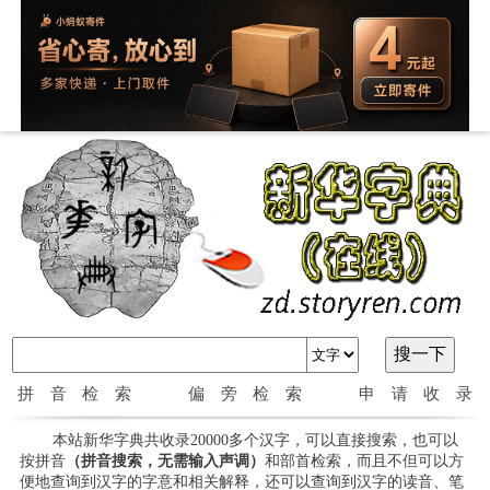
拼音检索
偏旁检索
申请收录
本站新华字典共收录20000多个汉字，可以直接搜索，也可以
按拼音
（拼音搜索，无需输入声调）
和部首检索，而且不但可以方
便地查询到汉字的字意和相关解释，还可以查询到汉字的读音、笔