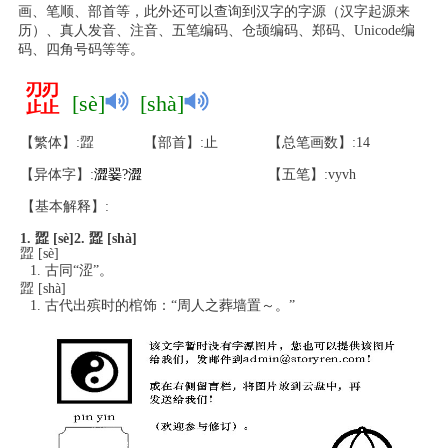
画、笔顺、部首等，此外还可以查询到汉字的字源（汉字起源来
历）、真人发音、注音、五笔编码、仓颉编码、郑码、Unicode编
码、四角号码等等。
歰
[sè]
[shà]
【繁体】:歰
【部首】:止
【总笔画数】:14
【异体字】:
澀
翣
?
澀
【五笔】:vyvh
【基本解释】:
1. 歰 [sè]
2. 歰 [shà]
歰 [sè]
古同“涩”。
歰 [shà]
古代出殡时的棺饰：“周人之葬墙置～。”