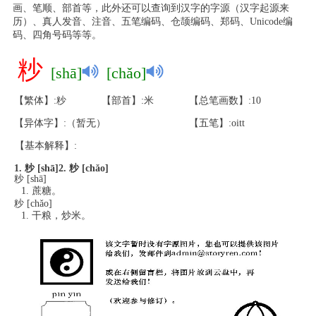
画、笔顺、部首等，此外还可以查询到汉字的字源（汉字起源来
历）、真人发音、注音、五笔编码、仓颉编码、郑码、Unicode编
码、四角号码等等。
粆
[shā]
[chǎo]
【繁体】:粆
【部首】:米
【总笔画数】:10
【异体字】:（暂无）
【五笔】:oitt
【基本解释】:
1. 粆 [shā]
2. 粆 [chǎo]
粆 [shā]
蔗糖。
粆 [chǎo]
干粮，炒米。