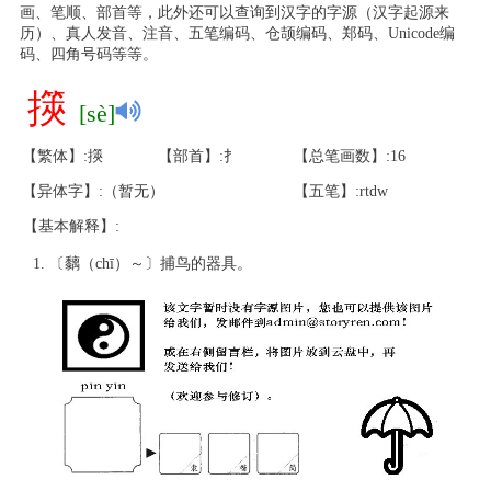
画、笔顺、部首等，此外还可以查询到汉字的字源（汉字起源来
历）、真人发音、注音、五笔编码、仓颉编码、郑码、Unicode编
码、四角号码等等。
擌
[sè]
【繁体】:擌
【部首】:扌
【总笔画数】:16
【异体字】:（暂无）
【五笔】:rtdw
【基本解释】:
〔黐（chī）～〕捕鸟的器具。