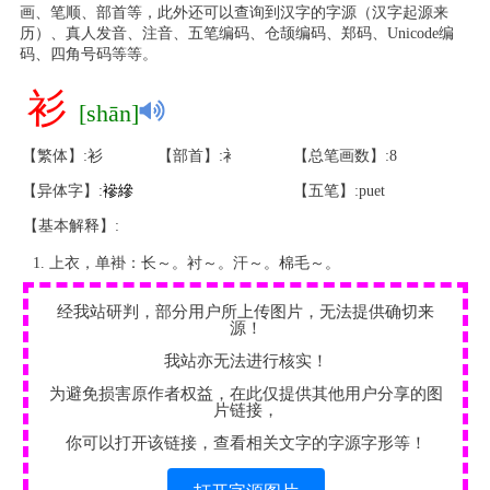
画、笔顺、部首等，此外还可以查询到汉字的字源（汉字起源来
历）、真人发音、注音、五笔编码、仓颉编码、郑码、Unicode编
码、四角号码等等。
衫
[shān]
【繁体】:衫
【部首】:衤
【总笔画数】:8
【异体字】:
襂
縿
【五笔】:puet
【基本解释】:
上衣，单褂：长～。衬～。汗～。棉毛～。
经我站研判，部分用户所上传图片，无法提供确切来
源！
我站亦无法进行核实！
为避免损害原作者权益，在此仅提供其他用户分享的图
片链接，
你可以打开该链接，查看相关文字的字源字形等！