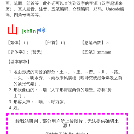
画、笔顺、部首等，此外还可以查询到汉字的字源（汉字起源来
历）、真人发音、注音、五笔编码、仓颉编码、郑码、Unicode编
码、四角号码等等。
山
[shān]
【繁体】:山
【部首】:山
【总笔画数】:3
【异体字】:（暂无）
【五笔】:mmmm
【基本解释】:
地面形成的高耸的部分：土～。～崖。～峦。～川。～路。
～头。～明水秀。～雨欲来风满楼（喻冲突或战争爆发之前
的紧张气氛）。
形状像山的：～墙（人字形房屋两侧的墙壁。亦称“房
山”）。
形容大声：～响。～呼万岁。
姓。
经我站研判，部分用户所上传图片，无法提供确切来
源！