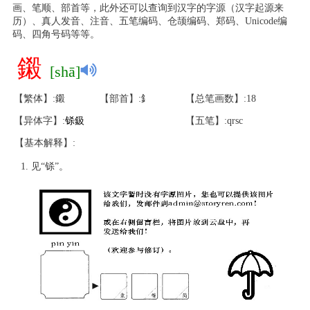
画、笔顺、部首等，此外还可以查询到汉字的字源（汉字起源来
历）、真人发音、注音、五笔编码、仓颉编码、郑码、Unicode编
码、四角号码等等。
鎩
[shā]
【繁体】:鎩
【部首】:釒
【总笔画数】:18
【异体字】:
铩
鈒
【五笔】:qrsc
【基本解释】:
见“铩”。