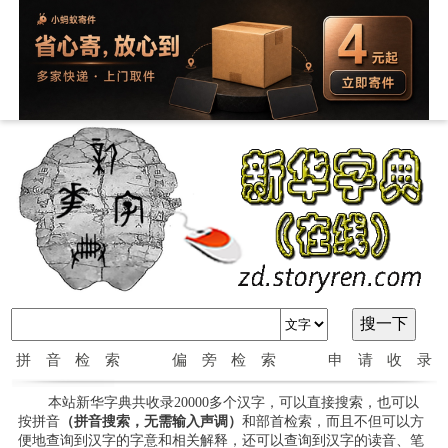
拼音检索
偏旁检索
申请收录
本站新华字典共收录20000多个汉字，可以直接搜索，也可以
按拼音
（拼音搜索，无需输入声调）
和部首检索，而且不但可以方
便地查询到汉字的字意和相关解释，还可以查询到汉字的读音、笔