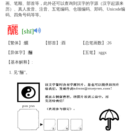
画、笔顺、部首等，此外还可以查询到汉字的字源（汉字起源来
历）、真人发音、注音、五笔编码、仓颉编码、郑码、Unicode编
码、四角号码等等。
釃
[shī]
【繁体】:釃
【部首】:酉
【总笔画数】:26
【异体字】:
酾
【五笔】:sggx
【基本解释】:
见“酾”。