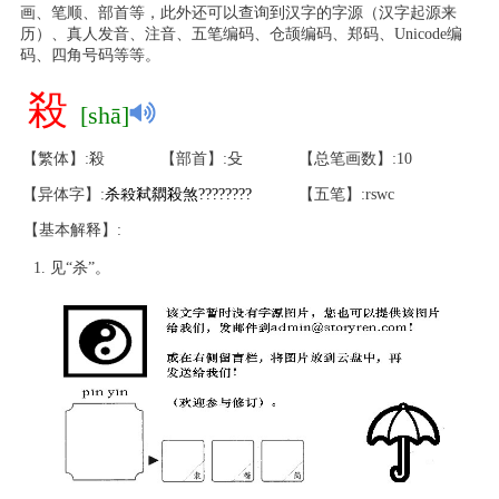
画、笔顺、部首等，此外还可以查询到汉字的字源（汉字起源来
历）、真人发音、注音、五笔编码、仓颉编码、郑码、Unicode编
码、四角号码等等。
殺
[shā]
【繁体】:殺
【部首】:殳
【总笔画数】:10
【异体字】:
杀
殺
弒
閷
殺
煞
?
?
?
?
?
?
?
?
【五笔】:rswc
【基本解释】:
见“杀”。