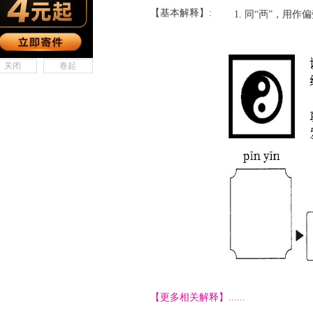
【基本解释】:
同“襾”，用作
关闭
卷起
【更多相关解释】......