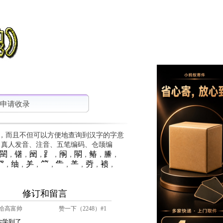
申请收录
，而且不但可以方便地查询到汉字的字意
、真人发音、注音、五笔编码、仓颉编
䦟
䦃
䦷
⻊
䦶
䦛
䲠
䲢
，
，
，
，
，
，
，
，
⺳
䌷
⺶
⺮
⺧
⺷
䓖
䙌
，
，
，
，
，
，
，
，