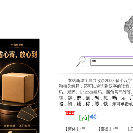
本站新华字典共收录20000多个汉
和相关解释，还可以查询到汉字的读音
码、郑码、Unicode编码、四角号码等
䦂
䥇
䴗
䜩
䴕
㧟
㖞
⺗

，
，
，
，
，
，
，
，
䁖
䙡
䎬
䅟
䏝
䥽
，
，
，
，
，
，亲可
单击
或
覀
[yà]
【繁体】:覀
【部首】:覀
【总