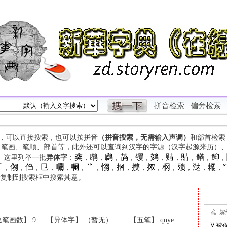
拼音检索
偏旁检索
字，可以直接搜索，也可以按拼音
（拼音搜索，无需输入声调）
和部首检索
、笔画、笔顺、部首等，此外还可以查询到汉字的字源（汉字起源来历）
䶮
䴙
䴘
䴖
䦆
䴔
䞍
䝼
䲡
䲟
等。这里列举一批
异体字
：
，
，
，
，
，
，
，
，
，
，

㑳
㑇
㔾
㘚
㘎
⺌
㥮
㧏
㩳
㧐
㭎
㱮
㳠
䎱
，
，
，
，
，
，
，
，
，
，
，
，
，
，
，
复制到搜索框中搜索其意。
笔画数】:9
【异体字】:（暂无）
【五笔】:qnye