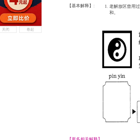
【基本解释】:
老解放区曾用过
和。
关闭
卷起
【更多相关解释】......