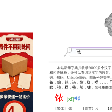
本站新华字典共收录20000多个汉
和相关解释，还可以查询到汉字的读音
码、郑码、Unicode编码、四角号码等
䦂
䥇
䴗
䜩
䴕
㧟
㖞
⺗

，
，
，
，
，
，
，
，
䁖
䙡
䎬
䅟
䏝
䥽
，
，
，
，
，
，亲可
单击
或
饻
[xī]
【繁体】:饻
【部首】:饣
【总