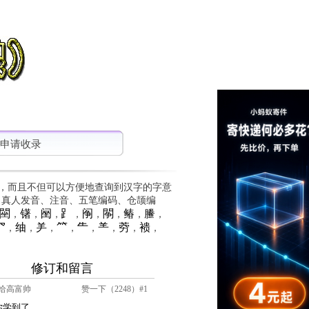
申请收录
，而且不但可以方便地查询到汉字的字意
、真人发音、注音、五笔编码、仓颉编
䦟
䦃
䦷
⻊
䦶
䦛
䲠
䲢
，
，
，
，
，
，
，
，
⺳
䌷
⺶
⺮
⺧
⺷
䓖
䙌
，
，
，
，
，
，
，
，