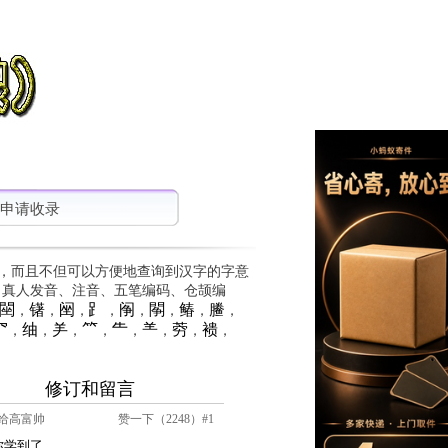
申请收录
，而且不但可以方便地查询到汉字的字意
、真人发音、注音、五笔编码、仓颉编
䦟
䦃
䦷
⻊
䦶
䦛
䲠
䲢
，
，
，
，
，
，
，
，
⺳
䌷
⺶
⺮
⺧
⺷
䓖
䙌
，
，
，
，
，
，
，
，