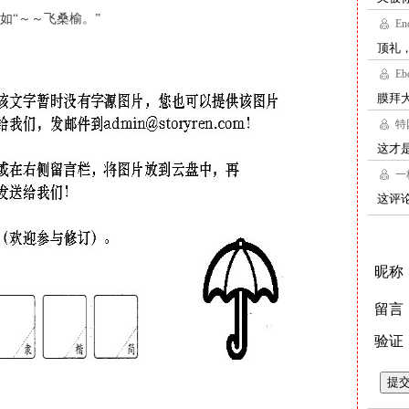
如“～～飞桑榆。”