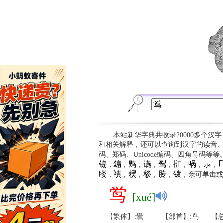
本站新华字典共收录20000多个汉
和相关解释，还可以查询到汉字的读音
码、郑码、Unicode编码、四角号码等
䦂
䥇
䴗
䜩
䴕
㧟
㖞
⺗

，
，
，
，
，
，
，
，
䁖
䙡
䎬
䅟
䏝
䥽
，
，
，
，
，
，亲可
单击
或
鸴
[xué]
【繁体】:鷽
【部首】:鸟
【总