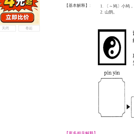
【基本解释】:
〔～鸠〕小鸠，
山鹊。
关闭
卷起
【更多相关解释】......