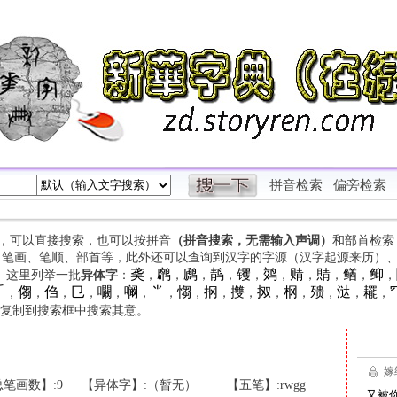
拼音检索
偏旁检索
字，可以直接搜索，也可以按拼音
（拼音搜索，无需输入声调）
和部首检索
、笔画、笔顺、部首等，此外还可以查询到汉字的字源（汉字起源来历）
䶮
䴙
䴘
䴖
䦆
䴔
䞍
䝼
䲡
䲟
等。这里列举一批
异体字
：
，
，
，
，
，
，
，
，
，
，

㑳
㑇
㔾
㘚
㘎
⺌
㥮
㧏
㩳
㧐
㭎
㱮
㳠
䎱
，
，
，
，
，
，
，
，
，
，
，
，
，
，
，
复制到搜索框中搜索其意。
笔画数】:9
【异体字】:（暂无）
【五笔】:rwgg