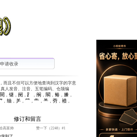
申请收录
，而且不但可以方便地查询到汉字的字意
、真人发音、注音、五笔编码、仓颉编
䦟
䦃
䦷
⻊
䦶
䦛
䲠
䲢
，
，
，
，
，
，
，
，
⺳
䌷
⺶
⺮
⺧
⺷
䓖
䙌
，
，
，
，
，
，
，
，