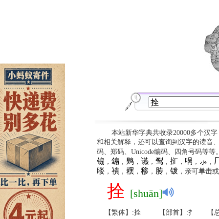
本站新华字典共收录20000多个汉
和相关解释，还可以查询到汉字的读音
码、郑码、Unicode编码、四角号码等
䦂
䥇
䴗
䜩
䴕
㧟
㖞
⺗

，
，
，
，
，
，
，
，
䁖
䙡
䎬
䅟
䏝
䥽
，
，
，
，
，
，亲可
单击
或
拴
[shuān]
【繁体】:拴
【部首】:扌
【总