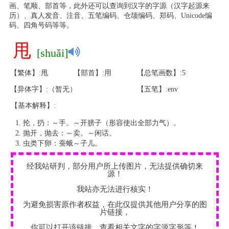
画、笔顺、部首等，此外还可以查询到汉字的字源（汉字起源来
历）、真人发音、注音、五笔编码、仓颉编码、郑码、Unicode编
码、四角号码等等。
甩
[shuǎi]
【繁体】:甩
【部首】:用
【总笔画数】:5
【异体字】:（暂无）
【五笔】:env
【基本解释】:
抡，扔：～手。～开膀子（形容使出全部力气）。
抛开，抛去：～卖。～闲话。
虫类下卵：蚕蛾～子儿。
经我站研判，部分用户所上传图片，无法提供确切来
源！
我站亦无法进行核实！
为避免损害原作者权益，在此仅提供其他用户分享的图
片链接，
你可以打开该链接，查看相关文字的字源字形等！