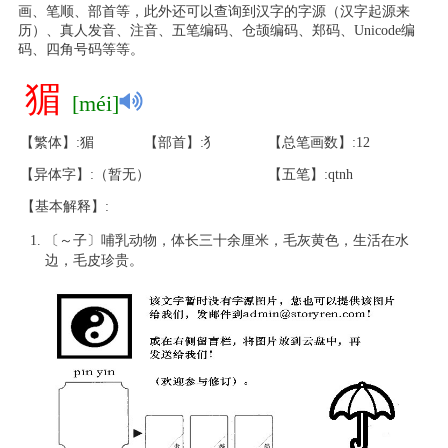
画、笔顺、部首等，此外还可以查询到汉字的字源（汉字起源来
历）、真人发音、注音、五笔编码、仓颉编码、郑码、Unicode编
码、四角号码等等。
猸
[méi]
【繁体】:猸
【部首】:犭
【总笔画数】:12
【异体字】:（暂无）
【五笔】:qtnh
【基本解释】:
〔～子〕哺乳动物，体长三十余厘米，毛灰黄色，生活在水
边，毛皮珍贵。