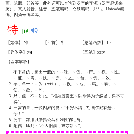
画、笔顺、部首等，此外还可以查询到汉字的字源（汉字起源来
历）、真人发音、注音、五笔编码、仓颉编码、郑码、Unicode编
码、四角号码等等。
特
[tè]
【繁体】:特
【部首】:牜
【总笔画数】:10
【异体字】:
犆
【五笔】:cffy
【基本解释】:
不平常的，超出一般的：～殊。～色。～产。～权。～性。
～征。～需。～技。～务。～区。～价。～例。～效。
单，单一：～为（wèi ）。～设。～地。～惠。～辑。～
使。～赦。～约。
只，但：不～如此。“相如度秦王～以诈佯为予赵城，实不可
得”。
三岁的兽，一说四岁的兽：“不狩不猎，胡瞻尔庭有悬～
兮！”
公牛，亦用以借指公马和雄性的牲畜。
配偶，匹配：“不因旧姻，求尔新～”。